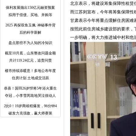
北京表示，将建设筹集保障性租赁住
保利发展抛出150亿元融资预案
而江苏则宣布，今年将筹集保障性
拟用于偿债、买地、并购等
甘肃表示今年将重点缓解住房困难家
2025 再探双鱼玉佩: 神秘事件背
按照此前住房城乡建设部的要求，
后的科学新解
一步明确，将大力推进城中村和危
盘点那些不为人知的冷知识
截至10月底，山东整改问题金额
共计119.24亿元，追责问责
楼市持续添暖意！多地公布年度
住房计划 土地成交活跃
恭喜！国羽26岁悍将5年浴火重生
夺冠，小李雪芮跪地哭泣很动人
2比0！19岁商竣程爆发，96分钟4
破发力克强敌，赢大师赛第