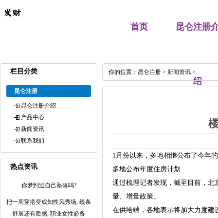
首页
昆仑注册
栏目分类
你的位置：
昆仑注册
>
新闻资讯
>
绍
昆仑注册
昆仑注册介绍
产品中心
新闻资讯
联系我们
1月份以来，多地相继公布了今年
热点资讯
多地公布年度住房计划
通过梳理记者发现，截至目前，北
你梦到过自己坠落吗?
量、增量政策。
把一周穿搭变成知性风秀场, 线条
在供给端，各地表示将加大力度建
舒展还有质感, 职业女性必备