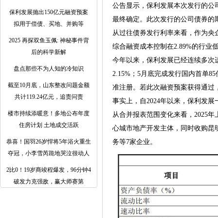
公告显示，保利发展本次发行的公司
保利发展抛出150亿元融资预案
最终确定。此次发行的公司债券的期
拟用于偿债、买地、并购等
从过往债券发行利率来看，作为央企
2025 再探双鱼玉佩: 神秘事件背
综合融资成本控制在2.89%的行业
后的科学新解
今年以来，保利发展已经连续多次进
盘点那些不为人知的冷知识
2.15%；5月底完成发行国内首单
截至10月底，山东整改问题金额
准注册。若此次融资预案获得通过，
共计119.24亿元，追责问责
事实上，自2024年以来，保利发
楼市持续添暖意！多地公布年度
从合并报表范围变化来看，2025
住房计划 土地成交活跃
心城市地产开发主体，同时收购昆
恭喜！国羽26岁悍将5年浴火重生
务等7家企业。
夺冠，小李雪芮跪地哭泣很动人
2比0！19岁商竣程爆发，96分钟4
破发力克强敌，赢大师赛第