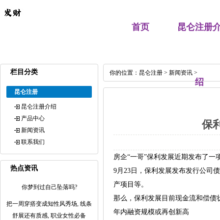
首页
昆仑注册
栏目分类
你的位置：
昆仑注册
>
新闻资讯
>
绍
昆仑注册
昆仑注册介绍
产品中心
保
新闻资讯
联系我们
房企“一哥”保利发展近期发布了一
热点资讯
9月23日，保利发展发布发行公司
产项目等。
你梦到过自己坠落吗?
那么，保利发展目前现金流和偿债
把一周穿搭变成知性风秀场, 线条
年内融资规模或再创新高
舒展还有质感, 职业女性必备